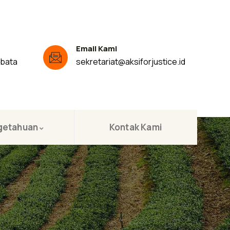
Email Kami
ibata
sekretariat@aksiforjustice.id
getahuan
Kontak Kami