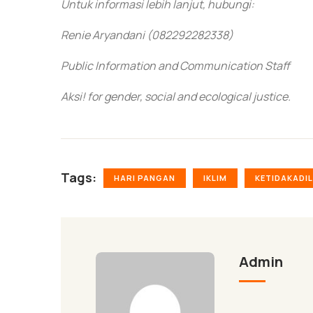
Untuk informasi lebih lanjut, hubungi:
Renie Aryandani (082292282338)
Public Information and Communication Staff
Aksi! for gender, social and ecological justice.
Tags:
HARI PANGAN
IKLIM
KETIDAKADI
Admin