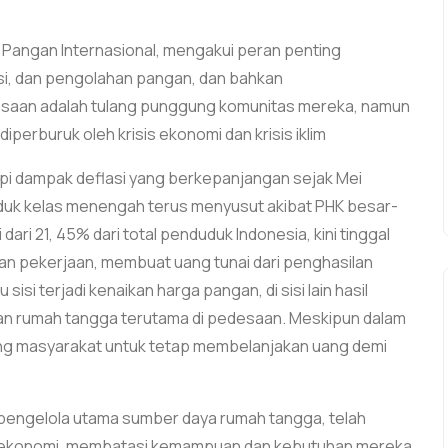
i Pangan Internasional, mengakui peran penting
si, dan pengolahan pangan, dan bahkan
saan adalah tulang punggung komunitas mereka, namun
erburuk oleh krisis ekonomi dan krisis iklim
 dampak deflasi yang berkepanjangan sejak Mei
duk kelas menengah terus menyusut akibat PHK besar-
i 21, 45% dari total penduduk Indonesia, kini tinggal
an pekerjaan, membuat uang tunai dari penghasilan
 sisi terjadi kenaikan harga pangan, di sisi lain hasil
an rumah tangga terutama di pedesaan. Meskipun dalam
rong masyarakat untuk tetap membelanjakan uang demi
 pengelola utama sumber daya rumah tangga, telah
 ekonomi, membatasi kemampuan dan kebutuhan mereka